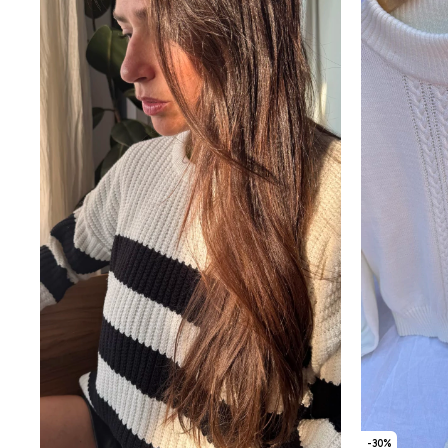
-
30
%