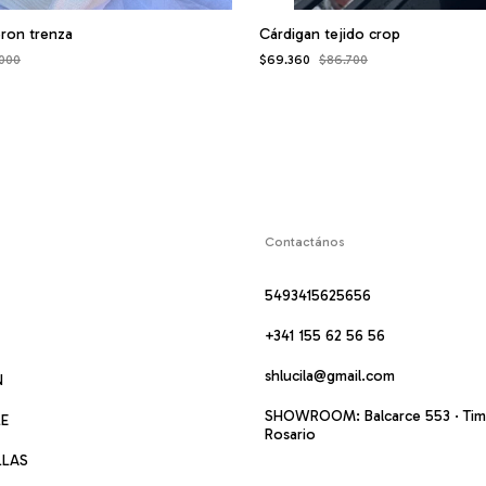
ron trenza
Cárdigan tejido crop
000
$69.360
$86.700
Contactános
5493415625656
+341 155 62 56 56
shlucila@gmail.com
N
SHOWROOM: Balcarce 553 · Timb
LE
Rosario
LLAS