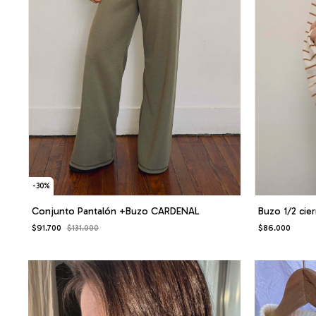
-
30
%
Buzo 1/2 cie
Conjunto Pantalón +Buzo CARDENAL
$86.000
$91.700
$131.000