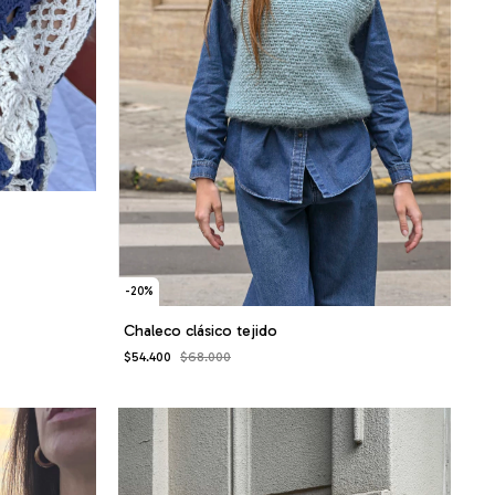
-
20
%
Chaleco clásico tejido
$54.400
$68.000