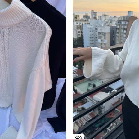
-
20
%