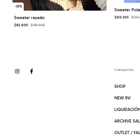
-
30
%
Sweater Pole
$69.300
$99.
Sweater rayado
$82.600
$118.000
Categorías
SHOP
NEW IN!
LIQUIDACIÓ
ARCHIVE SA
OUTLET / FA