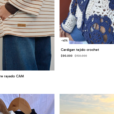
-
40
%
Cardigan tejido crochet
$90.000
$150.000
rre rayado CAM