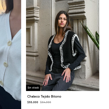
Sin stock
Chaleco Tejido Bitono
$55.000
$64.000